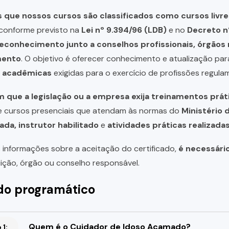
que nossos cursos são classificados como cursos livre
, conforme previsto na
Lei nº 9.394/96 (LDB)
e no
Decreto n
reconhecimento junto a conselhos profissionais, órgão
mento
. O objetivo é oferecer conhecimento e atualização par
u acadêmicas
exigidas para o exercício de profissões regula
 que a legislação ou a empresa exija treinamentos prát
de cursos presenciais que atendam às normas do
Ministério 
ada, instrutor habilitado
e
atividades práticas realizad
 informações sobre a aceitação do certificado,
é necessári
uição, órgão ou conselho responsável.
o programático
Quem é o Cuidador de Idoso Acamado?
1: