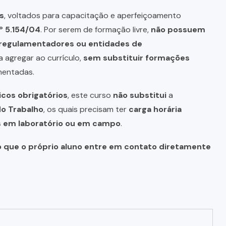
s
, voltados para capacitação e aperfeiçoamento
º 5.154/04
. Por serem de formação livre,
não possuem
s regulamentadores ou entidades de
a agregar ao currículo,
sem substituir formações
mentadas.
icos obrigatórios
, este curso
não substitui
a
do Trabalho
, os quais precisam ter
carga horária
as em laboratório ou em campo
.
o que o próprio aluno entre em contato diretamente