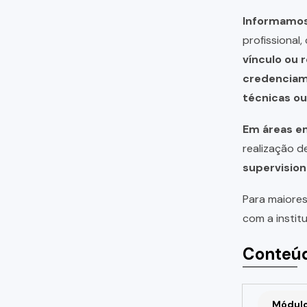
Informamos 
profissional
vínculo ou 
credencia
técnicas o
Em áreas em
realização 
supervision
Para maiores
com a instit
Conteúd
Módulo 