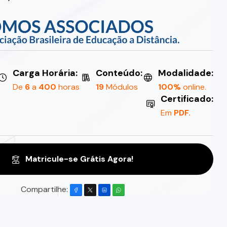
Carga Horária:
Conteúdo:
Modalidade:
De
6
a
400
horas
19
Módulos
100%
online.
Certificado:
Em
PDF.
Matricule-se Grátis Agora!
Compartilhe: