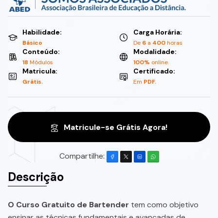
Habilidade:
Carga Horária:
Básico
De
6
a
400
horas
Conteúdo:
Modalidade:
18
Módulos
100%
online.
Matricula:
Certificado:
Grátis.
Em
PDF.
Matricule-se Grátis Agora!
Compartilhe:
Descrição
O Curso Gratuito de Bartender
tem como objetivo
ensinar as técnicas fundamentais e avançadas de