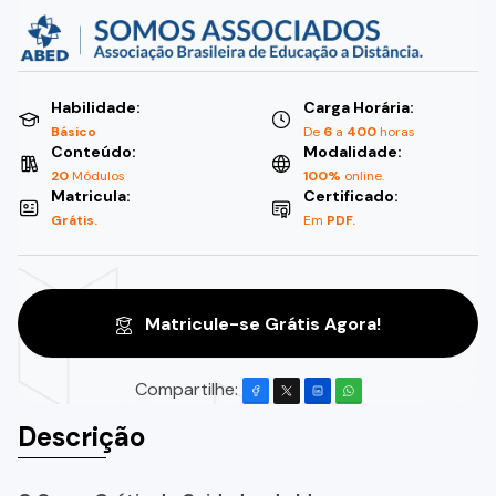
Habilidade:
Carga Horária:
Básico
De
6
a
400
horas
Conteúdo:
Modalidade:
20
Módulos
100%
online.
Matricula:
Certificado:
Grátis.
Em
PDF.
Matricule-se Grátis Agora!
Compartilhe:
Descrição