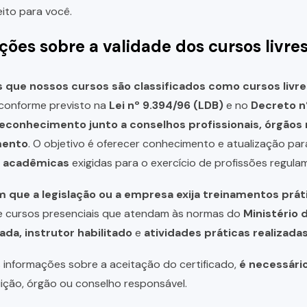
eito para você.
ções sobre a validade dos cursos livre
que nossos cursos são classificados como cursos livre
, conforme previsto na
Lei nº 9.394/96 (LDB)
e no
Decreto n
reconhecimento junto a conselhos profissionais, órgão
mento
. O objetivo é oferecer conhecimento e atualização par
u acadêmicas
exigidas para o exercício de profissões regula
 que a legislação ou a empresa exija treinamentos prát
de cursos presenciais que atendam às normas do
Ministério 
ada, instrutor habilitado
e
atividades práticas realizad
 informações sobre a aceitação do certificado,
é necessári
uição, órgão ou conselho responsável.