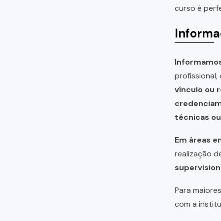
curso é perf
Informa
Informamos 
profissional
vínculo ou 
credencia
técnicas o
Em áreas em
realização 
supervision
Para maiores
com a instit