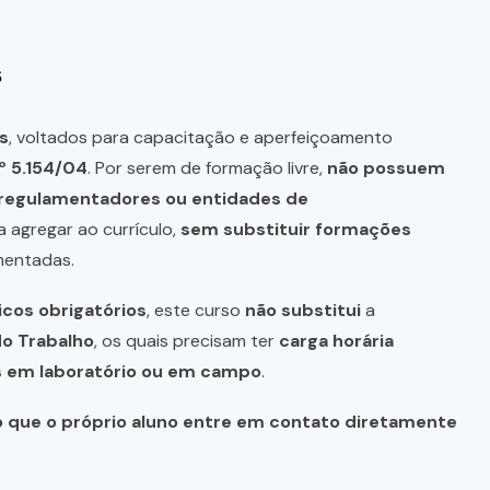
s
s
, voltados para capacitação e aperfeiçoamento
º 5.154/04
. Por serem de formação livre,
não possuem
s regulamentadores ou entidades de
a agregar ao currículo,
sem substituir formações
mentadas.
icos obrigatórios
, este curso
não substitui
a
do Trabalho
, os quais precisam ter
carga horária
as em laboratório ou em campo
.
o que o próprio aluno entre em contato diretamente