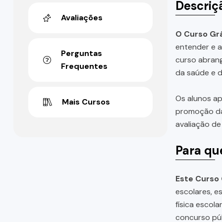
Descriç
Avaliações
O Curso Grá
entender e a
Perguntas
curso abrang
Frequentes
da saúde e 
Os alunos ap
Mais Cursos
promoção da 
avaliação de
Para qu
Este Curso 
escolares, e
física escol
concurso púb