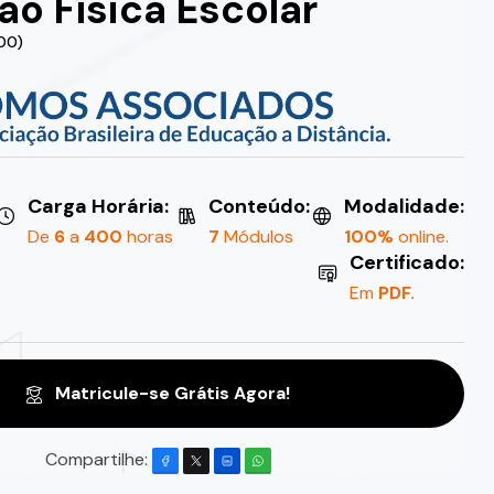
o Física Escolar
.00)
Carga Horária:
Conteúdo:
Modalidade:
De
6
a
400
horas
7
Módulos
100%
online.
Certificado:
Em
PDF.
Matricule-se Grátis Agora!
Compartilhe: