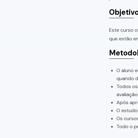
Objetiv
Este curso o
que estão em
Metodol
O aluno e
quando di
Todos os 
avaliação
Após apro
O estudo 
Os cursos
Todo o pr