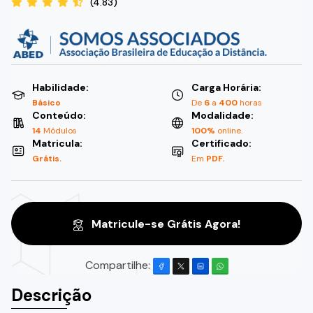
(4.83)
Habilidade:
Carga Horária:
Básico
De
6
a
400
horas
Conteúdo:
Modalidade:
14
Módulos
100%
online.
Matricula:
Certificado:
Grátis.
Em
PDF.
Matricule-se Grátis Agora!
Compartilhe:
Descrição