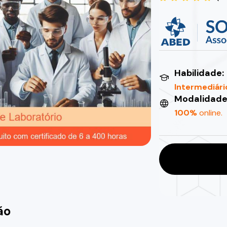
Habilidade:
Intermediári
Modalidade
100%
online.
ão