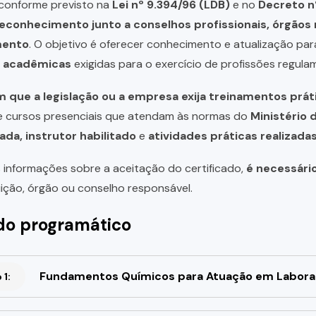
, conforme previsto na
Lei nº 9.394/96 (LDB)
e no
Decreto n
reconhecimento junto a conselhos profissionais, órgão
mento
. O objetivo é oferecer conhecimento e atualização par
u acadêmicas
exigidas para o exercício de profissões regula
 que a legislação ou a empresa exija treinamentos prát
de cursos presenciais que atendam às normas do
Ministério 
ada, instrutor habilitado
e
atividades práticas realizad
 informações sobre a aceitação do certificado,
é necessári
uição, órgão ou conselho responsável.
o programático
Fundamentos Químicos para Atuação em Labora
1: