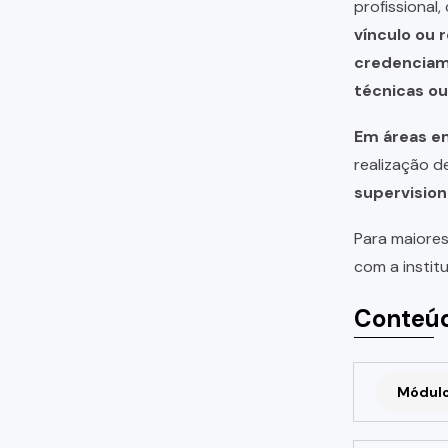
profissional
vínculo ou 
credencia
técnicas o
Em áreas em
realização 
supervision
Para maiores
com a instit
Conteúd
Módulo 