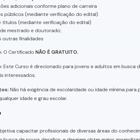
ções adicionais conforme plano de carreira
 públicos (mediante verificação do edital)
 títulos (mediante verificação do edital)
 de mestrado e doutorado;
s outras finalidades
:
O Certificado
NÃO É GRATUITO.
:
Este Curso é direcionado para jovens e adultos em busca de 
is interessados.
tos:
Não há exigência de escolaridade ou idade mínima para p
ualquer idade e grau escolar.
o
bjetiva capacitar profissionais de diversas áreas do conhec
 busca de novos desafios, e desejam obter maior aprendiza