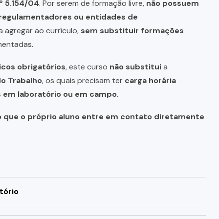
º 5.154/04
. Por serem de formação livre,
não possuem
s regulamentadores ou entidades de
a agregar ao currículo,
sem substituir formações
mentadas.
icos obrigatórios
, este curso
não substitui
a
do Trabalho
, os quais precisam ter
carga horária
as em laboratório ou em campo
.
o que o próprio aluno entre em contato diretamente
tório