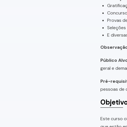
Gratifica
Concursos
Provas de
Seleções
E diversa
Observação
Público Alvo
geral e dema
Pré-requisi
pessoas de q
Objetiv
Este curso o
que estão em