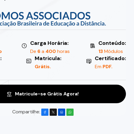
Carga Horária:
Conteúdo:
o
De
6
a
400
horas
13
Módulos
:
Matricula:
Certificado:
Grátis.
Em
PDF.
Matricule-se Grátis Agora!
Compartilhe: