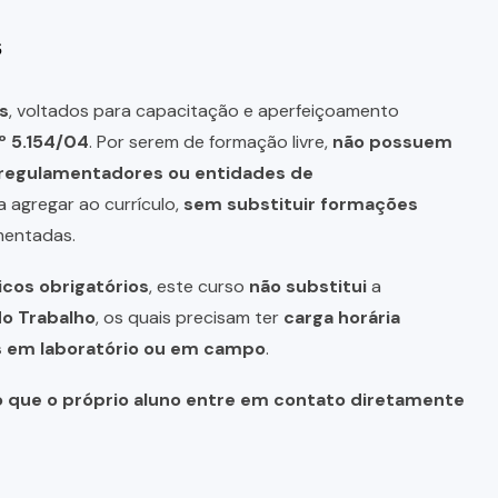
s
s
, voltados para capacitação e aperfeiçoamento
º 5.154/04
. Por serem de formação livre,
não possuem
s regulamentadores ou entidades de
a agregar ao currículo,
sem substituir formações
mentadas.
icos obrigatórios
, este curso
não substitui
a
do Trabalho
, os quais precisam ter
carga horária
as em laboratório ou em campo
.
o que o próprio aluno entre em contato diretamente