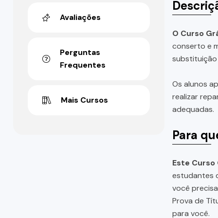
Descriç
Avaliações
O Curso Gr
conserto e m
Perguntas
substituição
Frequentes
Os alunos ap
realizar rep
Mais Cursos
adequadas.
Para qu
Este Curso
estudantes d
você precis
Prova de Tít
para você.