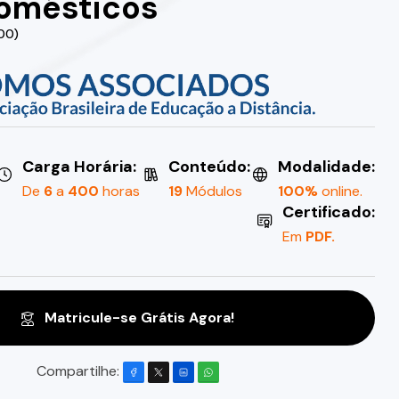
domésticos
.00)
Carga Horária:
Conteúdo:
Modalidade:
De
6
a
400
horas
19
Módulos
100%
online.
Certificado:
Em
PDF.
Matricule-se Grátis Agora!
Compartilhe: