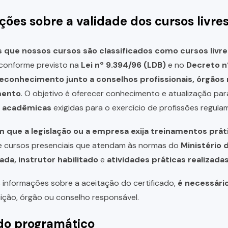
ções sobre a validade dos cursos livre
que nossos cursos são classificados como cursos livre
, conforme previsto na
Lei nº 9.394/96 (LDB)
e no
Decreto n
reconhecimento junto a conselhos profissionais, órgão
mento
. O objetivo é oferecer conhecimento e atualização par
u acadêmicas
exigidas para o exercício de profissões regula
 que a legislação ou a empresa exija treinamentos prát
de cursos presenciais que atendam às normas do
Ministério 
ada, instrutor habilitado
e
atividades práticas realizad
 informações sobre a aceitação do certificado,
é necessári
uição, órgão ou conselho responsável.
o programático