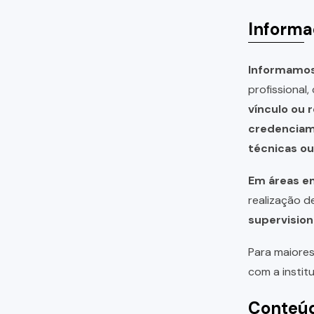
Informa
Informamos 
profissional
vínculo ou 
credencia
técnicas o
Em áreas em
realização 
supervision
Para maiores
com a instit
Conteúd