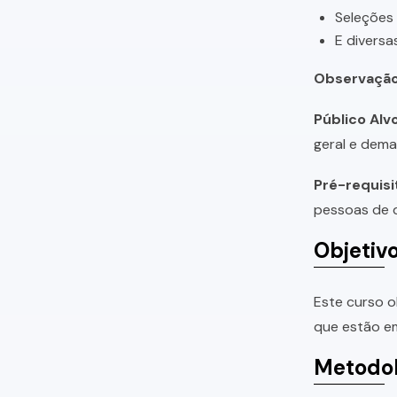
Seleções
E diversa
Observação
Público Alvo
geral e dema
Pré-requisi
pessoas de q
Objetiv
Este curso o
que estão em
Metodol