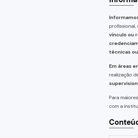
Informamos 
profissional
vínculo ou 
credencia
técnicas o
Em áreas em
realização 
supervision
Para maiores
com a instit
Conteúd