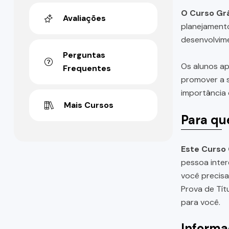
O Curso Grá
Avaliações
planejamento
desenvolvime
Perguntas
Os alunos ap
Frequentes
promover a s
importância 
Mais Cursos
Para qu
Este Curso 
pessoa inter
você precis
Prova de Tít
para você.
Informa