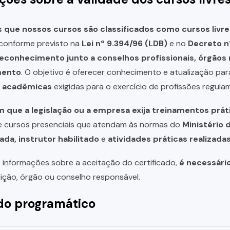
que nossos cursos são classificados como cursos livre
, conforme previsto na
Lei nº 9.394/96 (LDB)
e no
Decreto n
reconhecimento junto a conselhos profissionais, órgão
mento
. O objetivo é oferecer conhecimento e atualização par
u acadêmicas
exigidas para o exercício de profissões regula
 que a legislação ou a empresa exija treinamentos prát
de cursos presenciais que atendam às normas do
Ministério 
ada, instrutor habilitado
e
atividades práticas realizad
 informações sobre a aceitação do certificado,
é necessári
uição, órgão ou conselho responsável.
o programático