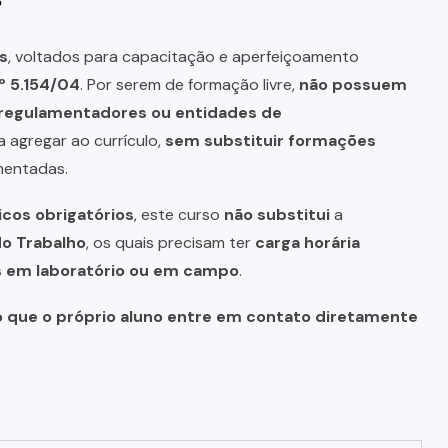
s
, voltados para capacitação e aperfeiçoamento
º 5.154/04
. Por serem de formação livre,
não possuem
s regulamentadores ou entidades de
a agregar ao currículo,
sem substituir formações
mentadas.
icos obrigatórios
, este curso
não substitui
a
do Trabalho
, os quais precisam ter
carga horária
as em laboratório ou em campo
.
o que o próprio aluno entre em contato diretamente