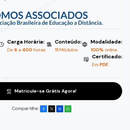
Carga Horária:
Conteúdo:
Modalidade:
De
6
a
400
horas
11
Módulos
100%
online.
Certificado:
Em
PDF.
Matricule-se Grátis Agora!
Compartilhe: