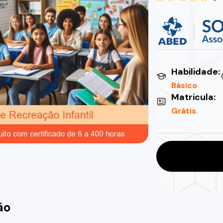
Habilidade:
Básico
Matricula:
Grátis.
ão