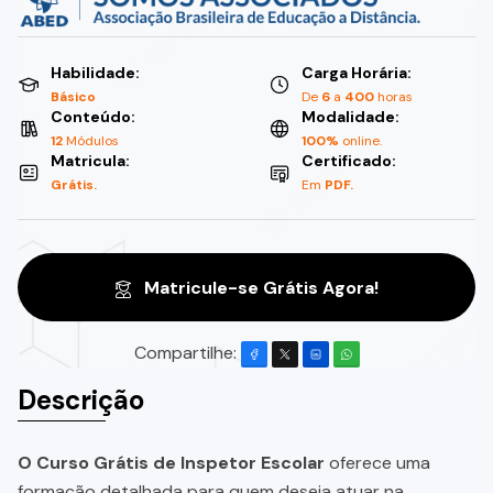
Habilidade:
Carga Horária:
Básico
De
6
a
400
horas
Conteúdo:
Modalidade:
12
Módulos
100%
online.
Matricula:
Certificado:
Grátis.
Em
PDF.
Matricule-se Grátis Agora!
Compartilhe:
Descrição
O Curso Grátis de Inspetor Escolar
oferece uma
formação detalhada para quem deseja atuar na