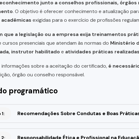
reconhecimento junto a conselhos profissionais, órgão
mento
. O objetivo é oferecer conhecimento e atualização par
u acadêmicas
exigidas para o exercício de profissões regula
 que a legislação ou a empresa exija treinamentos prát
de cursos presenciais que atendam às normas do
Ministério 
ada, instrutor habilitado
e
atividades práticas realizad
 informações sobre a aceitação do certificado,
é necessári
uição, órgão ou conselho responsável.
o programático
Recomendações Sobre Condutas e Boas Práticas d
1:
Responsabilidade Ética e Profissional na Educaçã
 2: