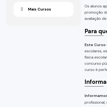
Os alunos ap
Mais Cursos
promoção da 
avaliação de
Para qu
Este Curso 
escolares, e
física escol
concurso púb
curso é perf
Informa
Informamos 
profissional