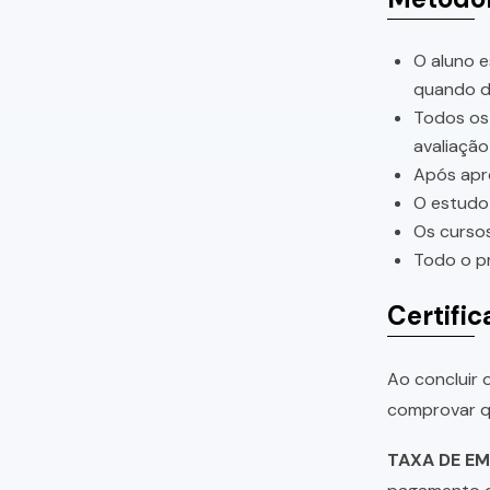
O aluno e
quando di
Todos os 
avaliação
Após apro
O estudo 
Os cursos
Todo o pr
Certific
Ao concluir o
comprovar qu
TAXA DE EM