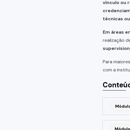
vínculo ou 
credencia
técnicas o
Em áreas em
realização 
supervision
Para maiores
com a instit
Conteúd
Módulo 
Módulo