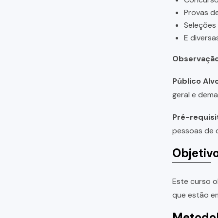
Provas de
Seleções
E diversa
Observação
Público Alvo
geral e dema
Pré-requisi
pessoas de q
Objetiv
Este curso o
que estão em
Metodol