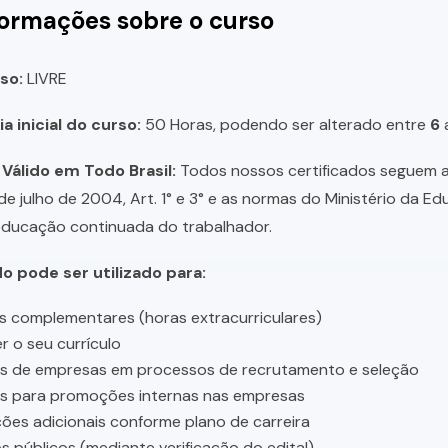
formações sobre o curso
so:
LIVRE
a inicial do curso:
50 Horas, podendo ser alterado entre
6
 Válido em Todo Brasil:
Todos nossos certificados seguem a 
 de julho de 2004, Art. 1° e 3° e as normas do Ministério da E
educação continuada do trabalhador.
do pode ser utilizado para:
s complementares (horas extracurriculares)
r o seu currículo
es de empresas em processos de recrutamento e seleção
es para promoções internas nas empresas
ções adicionais conforme plano de carreira
 públicos (mediante verificação do edital)