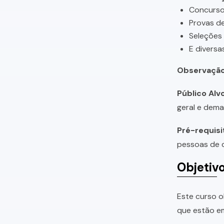
Concursos
Provas de
Seleções
E diversa
Observação
Público Alvo
geral e dema
Pré-requisi
pessoas de q
Objetiv
Este curso o
que estão em