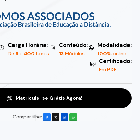
Carga Horária:
Conteúdo:
Modalidade:
De
6
a
400
horas
13
Módulos
100%
online.
Certificado:
Em
PDF.
Matricule-se Grátis Agora!
Compartilhe: