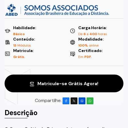
Habilidade:
Carga Horária:
Básico
De
6
a
400
horas
Conteúdo:
Modalidade:
13
Módulos
100%
online.
Matricula:
Certificado:
Grátis.
Em
PDF.
Matricule-se Grátis Agora!
Compartilhe:
Descrição