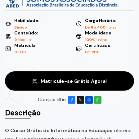
Habilidade:
Carga Horária:
Básico
De
6
a
400
horas
Conteúdo:
Modalidade:
9
Módulos
100%
online.
Matricula:
Certificado:
Grátis.
Em
PDF.
Matricule-se Grátis Agora!
Compartilhe:
Descrição
O Curso Grátis de Informática na Educação
oferece
uma formação completa sobre a integração da