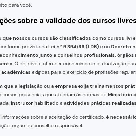
eito para você.
ções sobre a validade dos cursos livre
que nossos cursos são classificados como cursos livre
, conforme previsto na
Lei nº 9.394/96 (LDB)
e no
Decreto n
reconhecimento junto a conselhos profissionais, órgão
mento
. O objetivo é oferecer conhecimento e atualização par
u acadêmicas
exigidas para o exercício de profissões regula
 que a legislação ou a empresa exija treinamentos prát
de cursos presenciais que atendam às normas do
Ministério 
ada, instrutor habilitado
e
atividades práticas realizad
 informações sobre a aceitação do certificado,
é necessári
uição, órgão ou conselho responsável.