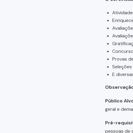
Atividade
Enriquece
Avaliaçõ
Avaliaçõ
Gratifica
Concursos
Provas de
Seleções
E diversa
Observação
Público Alvo
geral e dema
Pré-requisi
pessoas de q