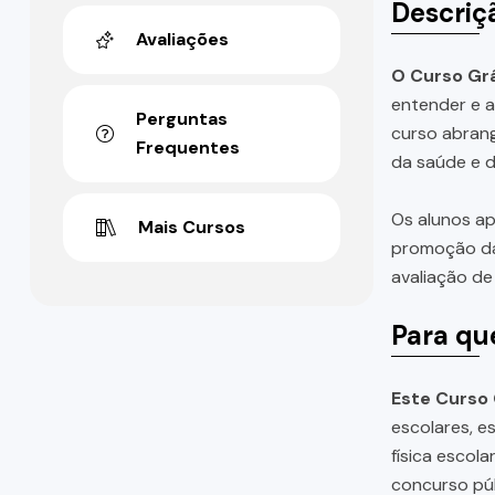
Descriç
Avaliações
O Curso Grá
entender e a
Perguntas
curso abrang
Frequentes
da saúde e 
Os alunos ap
Mais Cursos
promoção da 
avaliação de
Para qu
Este Curso 
escolares, e
física escol
concurso púb