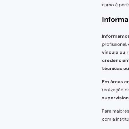
curso é perf
Informa
Informamos 
profissional
vínculo ou 
credencia
técnicas o
Em áreas em
realização 
supervision
Para maiores
com a instit