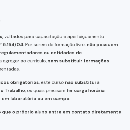
s
s
, voltados para capacitação e aperfeiçoamento
º 5.154/04
. Por serem de formação livre,
não possuem
s regulamentadores ou entidades de
a agregar ao currículo,
sem substituir formações
mentadas.
icos obrigatórios
, este curso
não substitui
a
do Trabalho
, os quais precisam ter
carga horária
as em laboratório ou em campo
.
o que o próprio aluno entre em contato diretamente