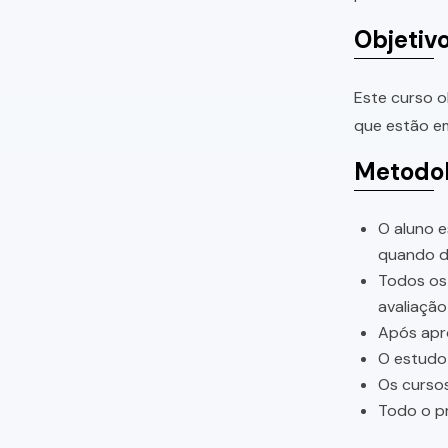
Objetiv
Este curso o
que estão em
Metodol
O aluno e
quando di
Todos os 
avaliação
Após apro
O estudo 
Os cursos
Todo o pr