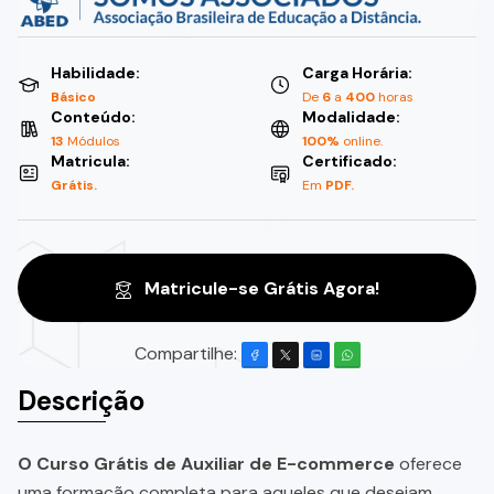
Habilidade:
Carga Horária:
Básico
De
6
a
400
horas
Conteúdo:
Modalidade:
13
Módulos
100%
online.
Matricula:
Certificado:
Grátis.
Em
PDF.
Matricule-se Grátis Agora!
Compartilhe:
Descrição
O Curso Grátis de Auxiliar de E-commerce
oferece
uma formação completa para aqueles que desejam