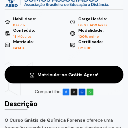
Habilidade:
Carga Horária:
Básico
De
6
a
400
horas
Conteúdo:
Modalidade:
18
Módulos
100%
online.
Matricula:
Certificado:
Grátis.
Em
PDF.
Matricule-se Grátis Agora!
Compartilhe:
Descrição
O Curso Grátis de Química Forense
oferece uma
formação completa para aqueles que desejam atuar na