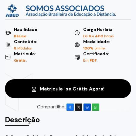
Habilidade:
Carga Horária:
Básico
De
6
a
400
horas
Conteúdo:
Modalidade:
8
Módulos
100%
online.
Matricula:
Certificado:
Grátis.
Em
PDF.
Matricule-se Grátis Agora!
Compartilhe:
Descrição