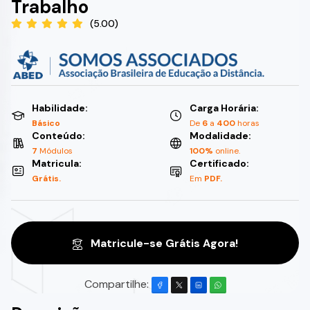
Trabalho
(5.00)
Habilidade:
Carga Horária:
Básico
De
6
a
400
horas
Conteúdo:
Modalidade:
7
Módulos
100%
online.
Matricula:
Certificado:
Grátis.
Em
PDF.
Matricule-se Grátis Agora!
Compartilhe: