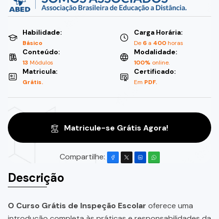
Habilidade:
Carga Horária:
Básico
De
6
a
400
horas
Conteúdo:
Modalidade:
13
Módulos
100%
online.
Matricula:
Certificado:
Grátis.
Em
PDF.
Matricule-se Grátis Agora!
Compartilhe:
Descrição
O Curso Grátis de Inspeção Escolar
oferece uma
introdução completa às práticas e responsabilidades da