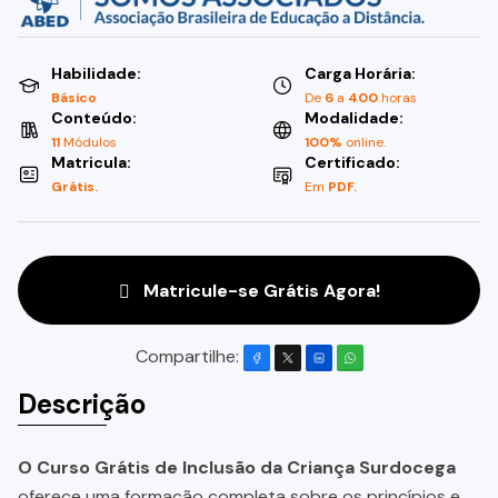
Habilidade:
Carga Horária:
Básico
De
6
a
400
horas
Conteúdo:
Modalidade:
11
Módulos
100%
online.
Matricula:
Certificado:
Grátis.
Em
PDF.
Matricule-se Grátis Agora!
Compartilhe:
Descrição
O Curso Grátis de Inclusão da Criança Surdocega
oferece uma formação completa sobre os princípios e