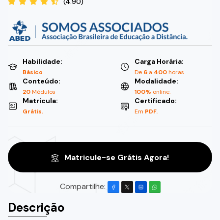
(4.90)
Habilidade:
Carga Horária:
Básico
De
6
a
400
horas
Conteúdo:
Modalidade:
20
Módulos
100%
online.
Matricula:
Certificado:
Grátis.
Em
PDF.
Matricule-se Grátis Agora!
Compartilhe:
Descrição