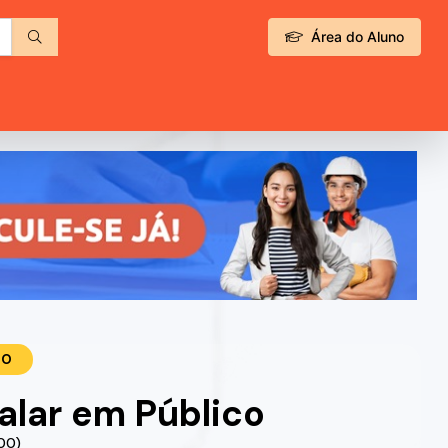
Área do Aluno
TO
lar em Público
.00)