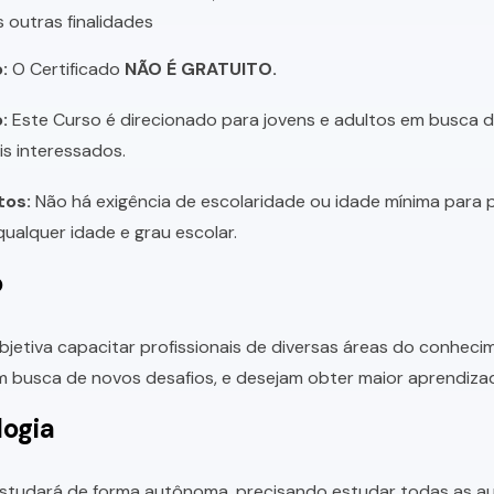
s outras finalidades
:
O Certificado
NÃO É GRATUITO.
:
Este Curso é direcionado para jovens e adultos em busca de 
is interessados.
tos:
Não há exigência de escolaridade ou idade mínima para p
ualquer idade e grau escolar.
o
bjetiva capacitar profissionais de diversas áreas do conhec
 busca de novos desafios, e desejam obter maior aprendiza
ogia
studará de forma autônoma, precisando estudar todas as aul