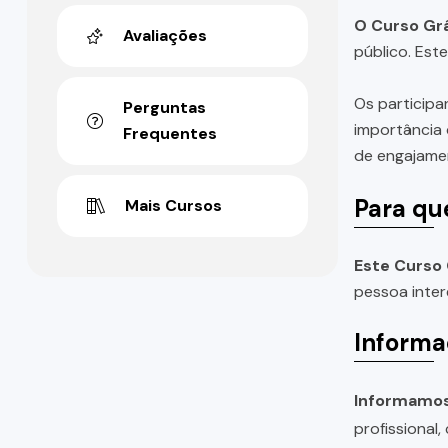
O Curso Grá
Avaliações
público. Est
Os participa
Perguntas
importância 
Frequentes
de engajamen
Para qu
Mais Cursos
Este Curso 
pessoa inter
Informa
Informamos 
profissional