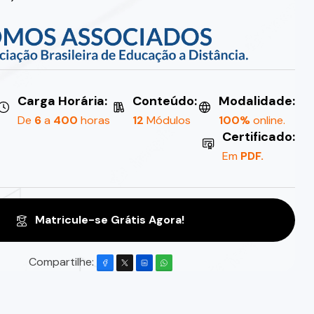
Carga Horária:
Conteúdo:
Modalidade:
De
6
a
400
horas
12
Módulos
100%
online.
Certificado:
Em
PDF.
Matricule-se Grátis Agora!
Compartilhe: