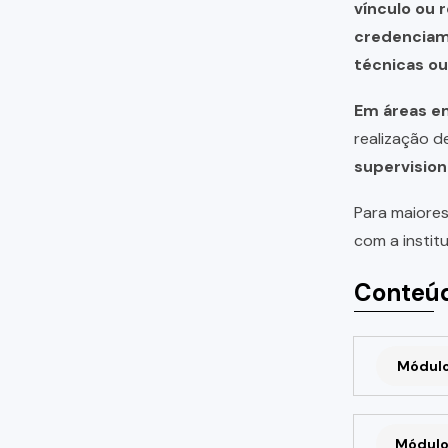
vínculo ou 
credencia
técnicas o
Em áreas em
realização 
supervision
Para maiores
com a instit
Conteúd
Módulo 
Módulo