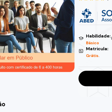
Habilidade:
Básico
Matricula:
Grátis.
ão