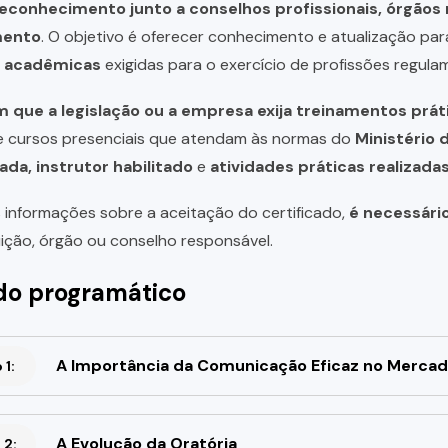
reconhecimento junto a conselhos profissionais, órgão
mento
. O objetivo é oferecer conhecimento e atualização par
u acadêmicas
exigidas para o exercício de profissões regula
 que a legislação ou a empresa exija treinamentos prát
de cursos presenciais que atendam às normas do
Ministério 
ada, instrutor habilitado
e
atividades práticas realizad
 informações sobre a aceitação do certificado,
é necessári
uição, órgão ou conselho responsável.
o programático
A Importância da Comunicação Eficaz no Mercad
1:
A Evolução da Oratória
 2: