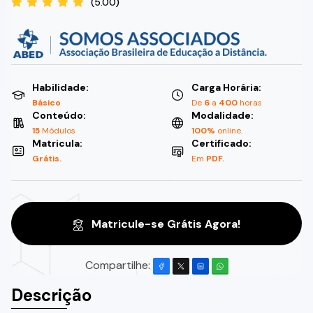
(5.00)
Habilidade:
Carga Horária:
Básico
De
6
a
400
horas
Conteúdo:
Modalidade:
15
Módulos
100%
online.
Matricula:
Certificado:
Grátis.
Em
PDF.
Matricule-se Grátis Agora!
Compartilhe:
Descrição