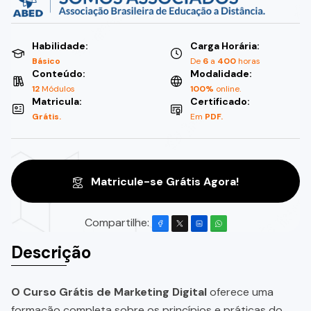
Habilidade:
Carga Horária:
Básico
De
6
a
400
horas
Conteúdo:
Modalidade:
12
Módulos
100%
online.
Matricula:
Certificado:
Grátis.
Em
PDF.
Matricule-se Grátis Agora!
Compartilhe:
Descrição
O Curso Grátis de Marketing Digital
oferece uma
formação completa sobre os princípios e práticas do