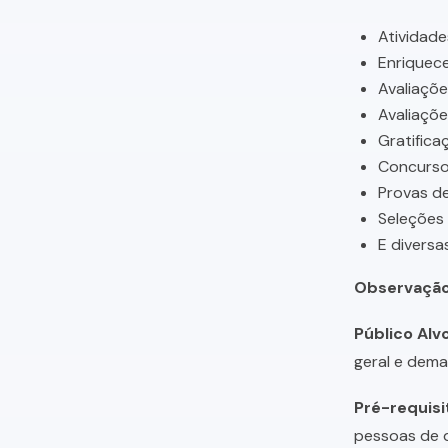
Atividade
Enriquece
Avaliaçõ
Avaliaçõ
Gratifica
Concursos
Provas de
Seleções
E diversa
Observação
Público Alvo
geral e dema
Pré-requisi
pessoas de q