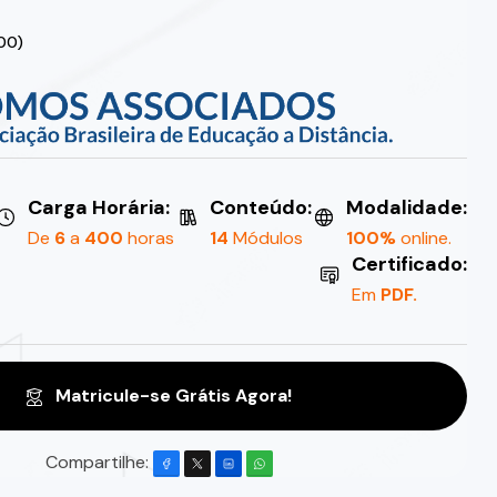
.00)
Carga Horária:
Conteúdo:
Modalidade:
De
6
a
400
horas
14
Módulos
100%
online.
Certificado:
Em
PDF.
Matricule-se Grátis Agora!
Compartilhe: