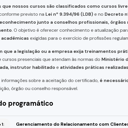
que nossos cursos são classificados como cursos livre
, conforme previsto na
Lei nº 9.394/96 (LDB)
e no
Decreto n
reconhecimento junto a conselhos profissionais, órgão
mento
. O objetivo é oferecer conhecimento e atualização par
u acadêmicas
exigidas para o exercício de profissões regula
 que a legislação ou a empresa exija treinamentos prát
de cursos presenciais que atendam às normas do
Ministério 
ada, instrutor habilitado
e
atividades práticas realizad
 informações sobre a aceitação do certificado,
é necessári
uição, órgão ou conselho responsável.
o programático
Gerenciamento do Relacionamento com Cliente
1: