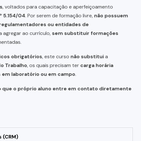
s
, voltados para capacitação e aperfeiçoamento
º 5.154/04
. Por serem de formação livre,
não possuem
s regulamentadores ou entidades de
a agregar ao currículo,
sem substituir formações
mentadas.
icos obrigatórios
, este curso
não substitui
a
do Trabalho
, os quais precisam ter
carga horária
as em laboratório ou em campo
.
o que o próprio aluno entre em contato diretamente
s (CRM)