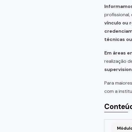
Informamos 
profissional
vínculo ou 
credencia
técnicas o
Em áreas em
realização 
supervision
Para maiores
com a instit
Conteúd
Módulo 