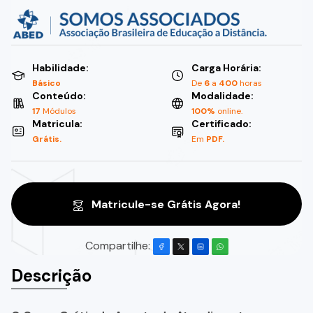
Habilidade:
Carga Horária:
Básico
De
6
a
400
horas
Conteúdo:
Modalidade:
17
Módulos
100%
online.
Matricula:
Certificado:
Grátis.
Em
PDF.
Matricule-se Grátis Agora!
Compartilhe:
Descrição