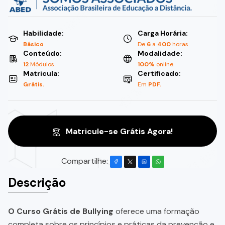
Habilidade:
Carga Horária:
Básico
De
6
a
400
horas
Conteúdo:
Modalidade:
12
Módulos
100%
online.
Matricula:
Certificado:
Grátis.
Em
PDF.
Matricule-se Grátis Agora!
Compartilhe:
Descrição
O Curso Grátis de Bullying
oferece uma formação
completa sobre os princípios e práticas da prevenção e