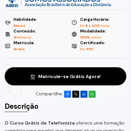
Habilidade:
Carga Horária:
Básico
De
6
a
400
horas
Conteúdo:
Modalidade:
15
Módulos
100%
online.
Matricula:
Certificado:
Grátis.
Em
PDF.
Matricule-se Grátis Agora!
Compartilhe:
Descrição
O Curso Grátis de Telefonista
oferece uma formação
completa para aqueles que desejam atuar na operação