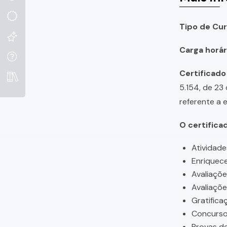
Tipo de Cur
Carga horári
Certificado
5.154, de 23
referente a 
O certifica
Atividade
Enriquece
Avaliaçõ
Avaliaçõ
Gratifica
Concursos
Provas de