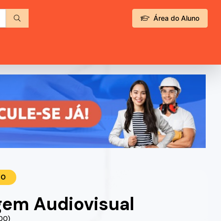
Área do Aluno
TO
gem Audiovisual
.00)