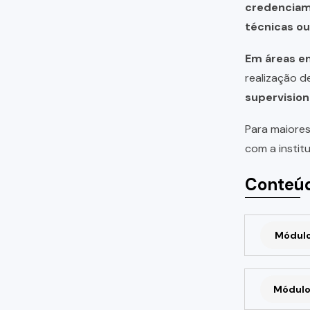
credencia
técnicas o
Em áreas em
realização 
supervision
Para maiores
com a instit
Conteúd
Módulo 
Módulo