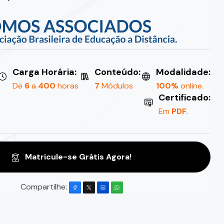
Carga Horária:
Conteúdo:
Modalidade:
De
6
a
400
horas
7
Módulos
100%
online.
Certificado:
Em
PDF.
Matricule-se Grátis Agora!
Compartilhe: