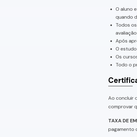
O aluno e
quando di
Todos os 
avaliação
Após apro
O estudo 
Os cursos
Todo o pr
Certific
Ao concluir o
comprovar qu
TAXA DE EM
pagamento da