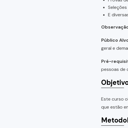
Seleções
E diversa
Observação
Público Alvo
geral e dema
Pré-requisi
pessoas de q
Objetiv
Este curso o
que estão em
Metodol