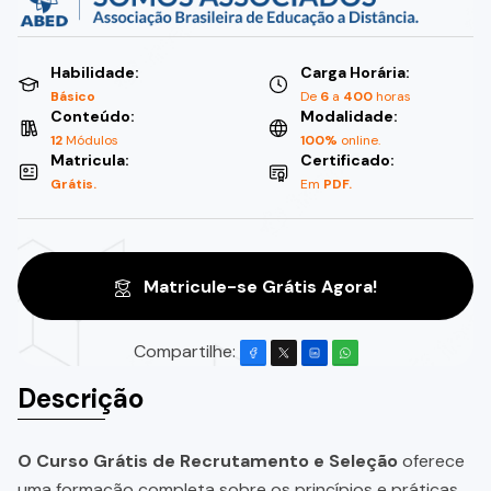
Habilidade:
Carga Horária:
Básico
De
6
a
400
horas
Conteúdo:
Modalidade:
12
Módulos
100%
online.
Matricula:
Certificado:
Grátis.
Em
PDF.
Matricule-se Grátis Agora!
Compartilhe:
Descrição
O Curso Grátis de Recrutamento e Seleção
oferece
uma formação completa sobre os princípios e práticas