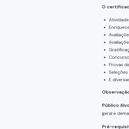
O certifica
Atividade
Enriquece
Avaliaçõ
Avaliaçõ
Gratifica
Concursos
Provas de
Seleções
E diversa
Observação
Público Alvo
geral e dema
Pré-requisi