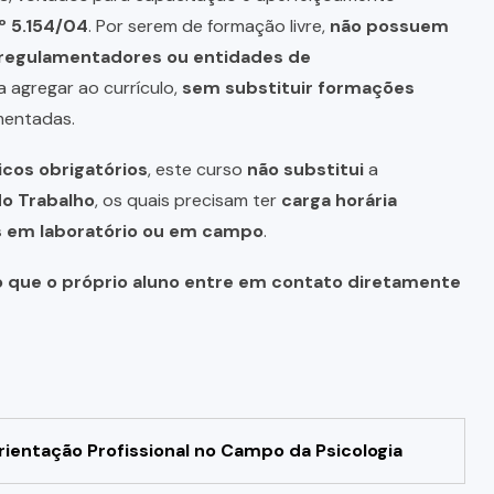
º 5.154/04
. Por serem de formação livre,
não possuem
s regulamentadores ou entidades de
a agregar ao currículo,
sem substituir formações
mentadas.
icos obrigatórios
, este curso
não substitui
a
do Trabalho
, os quais precisam ter
carga horária
as em laboratório ou em campo
.
o que o próprio aluno entre em contato diretamente
ientação Profissional no Campo da Psicologia