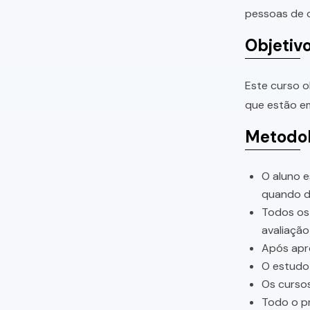
pessoas de q
Objetiv
Este curso o
que estão em
Metodol
O aluno e
quando di
Todos os 
avaliação
Após apro
O estudo 
Os cursos
Todo o pr