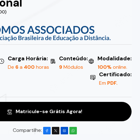
ional
.00)
Carga Horária:
Conteúdo:
Modalidade:
De
6
a
400
horas
9
Módulos
100%
online.
Certificado:
Em
PDF.
Matricule-se Grátis Agora!
Compartilhe: