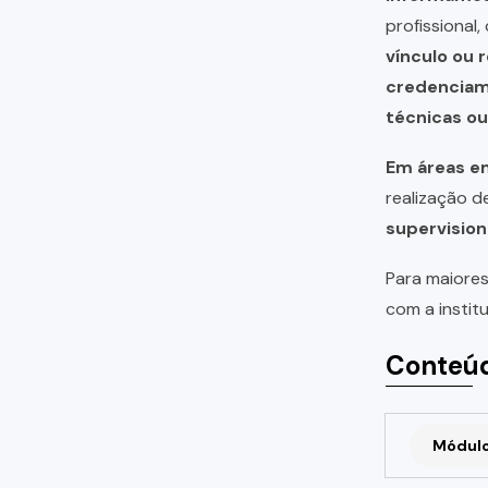
profissional
vínculo ou 
credencia
técnicas o
Em áreas em
realização 
supervision
Para maiores
com a instit
Conteúd
Módulo 