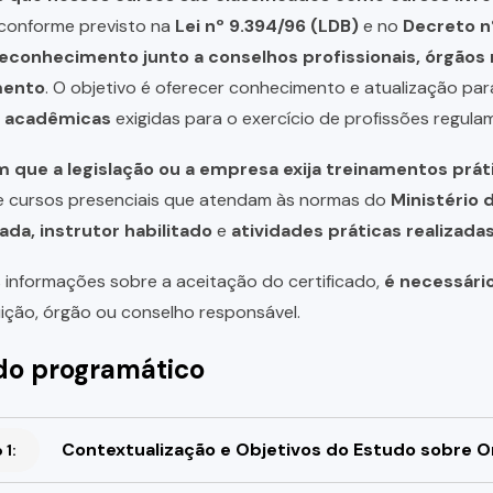
, conforme previsto na
Lei nº 9.394/96 (LDB)
e no
Decreto n
reconhecimento junto a conselhos profissionais, órgão
mento
. O objetivo é oferecer conhecimento e atualização par
u acadêmicas
exigidas para o exercício de profissões regula
 que a legislação ou a empresa exija treinamentos prát
de cursos presenciais que atendam às normas do
Ministério 
ada, instrutor habilitado
e
atividades práticas realizad
 informações sobre a aceitação do certificado,
é necessári
uição, órgão ou conselho responsável.
o programático
Contextualização e Objetivos do Estudo sobre Or
1: