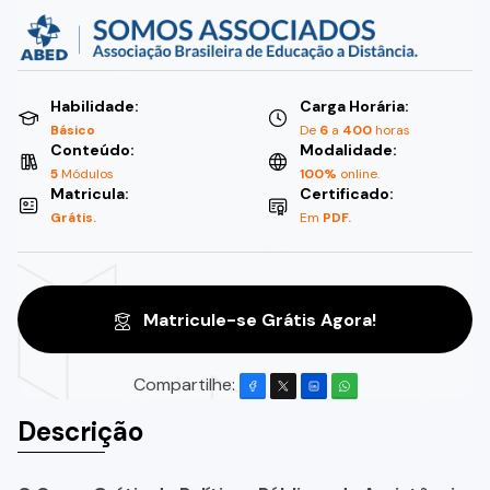
Habilidade:
Carga Horária:
Básico
De
6
a
400
horas
Conteúdo:
Modalidade:
5
Módulos
100%
online.
Matricula:
Certificado:
Grátis.
Em
PDF.
Matricule-se Grátis Agora!
Compartilhe:
Descrição