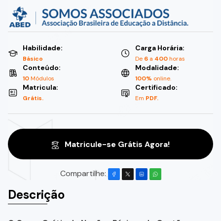
Habilidade:
Carga Horária:
Básico
De
6
a
400
horas
Conteúdo:
Modalidade:
10
Módulos
100%
online.
Matricula:
Certificado:
Grátis.
Em
PDF.
Matricule-se Grátis Agora!
Compartilhe:
Descrição