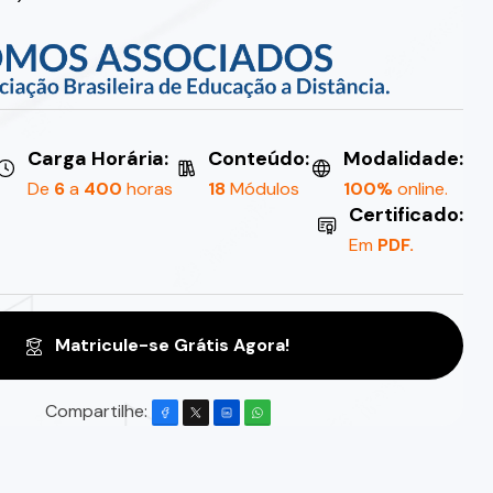
Carga Horária:
Conteúdo:
Modalidade:
De
6
a
400
horas
18
Módulos
100%
online.
Certificado:
Em
PDF.
Matricule-se Grátis Agora!
Compartilhe: