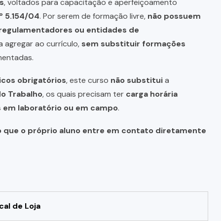
s
, voltados para capacitação e aperfeiçoamento
º 5.154/04
. Por serem de formação livre,
não possuem
s regulamentadores ou entidades de
a agregar ao currículo,
sem substituir formações
mentadas.
icos obrigatórios
, este curso
não substitui
a
do Trabalho
, os quais precisam ter
carga horária
as em laboratório ou em campo
.
o que o próprio aluno entre em contato diretamente
cal de Loja