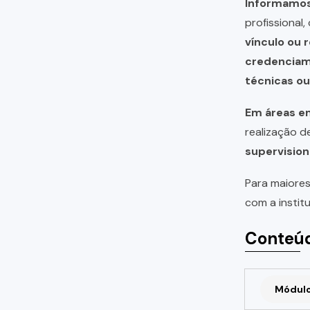
Informamos 
profissional
vínculo ou 
credencia
técnicas o
Em áreas em
realização 
supervision
Para maiores
com a instit
Conteúd
Módulo 