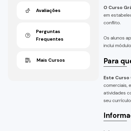
O Curso Grá
Avaliações
em estabelec
conflito.
Perguntas
Os alunos ap
Frequentes
inclui módulo
Para qu
Mais Cursos
Este Curso 
comerciais, 
atividades c
seu currícul
Informa