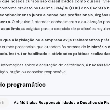
que nossos cursos são classificados como cursos livre
, conforme previsto na
Lei nº 9.394/96 (LDB)
e no
Decreto n
reconhecimento junto a conselhos profissionais, órgão
mento
. O objetivo é oferecer conhecimento e atualização par
u acadêmicas
exigidas para o exercício de profissões regula
 que a legislação ou a empresa exija treinamentos prát
de cursos presenciais que atendam às normas do
Ministério 
ada, instrutor habilitado
e
atividades práticas realizad
 informações sobre a aceitação do certificado,
é necessári
uição, órgão ou conselho responsável.
o programático
As Múltiplas Responsabilidades e Desafios do Fis
1: