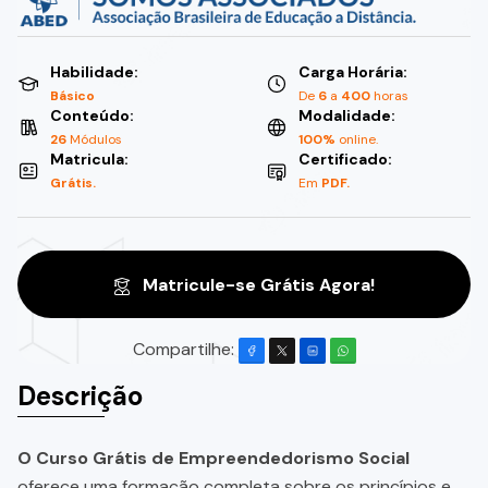
Habilidade:
Carga Horária:
Básico
De
6
a
400
horas
Conteúdo:
Modalidade:
26
Módulos
100%
online.
Matricula:
Certificado:
Grátis.
Em
PDF.
Matricule-se Grátis Agora!
Compartilhe:
Descrição
O Curso Grátis de Empreendedorismo Social
oferece uma formação completa sobre os princípios e